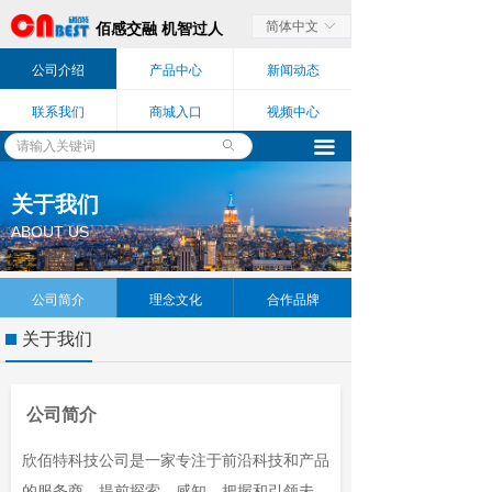
简体中文
ꀅ
佰感交融 机智过人
公司介绍
产品中心
新闻动态
联系我们
商城入口
视频中心
끀
ꄙ
关于我们
ABOUT US
公司简介
理念文化
合作品牌
关于我们
公司简介
欣佰特科技公司是一家专注于前沿科技和产品
的服务商，提前探索、感知、把握和引领未