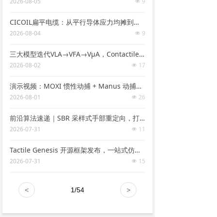
2026-08-05
9
넶
CICOIL扁平电缆：从平行导体应力均摊到双屏蔽电磁稳定，读懂高动态场景的连接可靠性
2026-08-04
9
넶
三大模型迭代VLA→VFA→VμA，Contactile GLA2触觉夹爪承载触觉感知进化
2026-08-02
17
넶
演示视频：MOXI 惯性动捕 + Manus 动捕手套，人形机器人双臂协同遥操作实测
2026-08-01
26
넶
前沿算法速递｜SBR 采样式手部重定向，打造低负荷灵巧手遥操作系统
2026-07-31
11
넶
Tactile Genesis 开源框架发布，一站式仿真 GelSight Mini 视触觉传感器
2026-07-31
15
넶
<
1
/
54
>