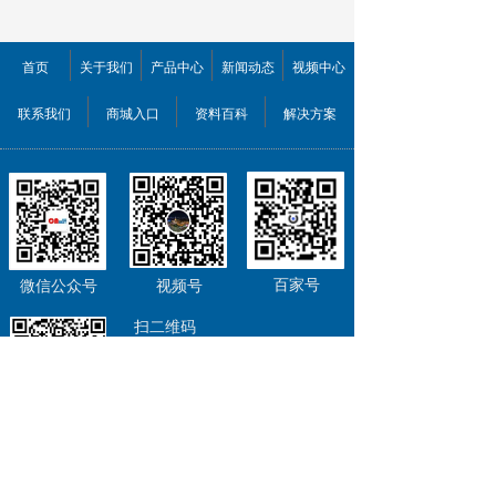
首页
关于我们
产品中心
新闻动态
视频中心
联系我们
商城入口
资料百科
解决方案
百家号
微信公众号
视频号
扫二维码
关注欣佰特科技
为您提供新鲜资讯、优惠信息
去逛我们的首页
公司QQ