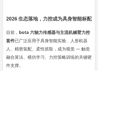
2026 生态落地，力控成为具身智能标配
目前，
bota 六轴力传感器
与主流机械臂力控
套件
已广泛应用于具身智能实验、人形机器
人、精密装配、柔性抓取，成为视觉 — 触觉
融合算法、模仿学习、力控策略训练的关键硬
件支撑。
前一个：
无
ꄴ
后一个：
无
ꄲ