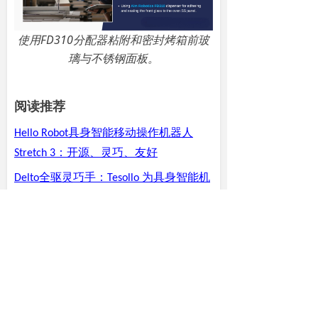
使用FD310分配器粘附和密封烤箱前玻
璃与不锈钢面板。
阅读推荐
具身智能移动操作机器人
Hello Robot
：开源、灵巧、友好
Stretch 3
全驱灵巧手：
为具身智能机
Delto
Tesollo
器人打造的灵动之手
为医疗机器人带来多样化的高速
Atracsys
高精度光学导航
定位系统
3D
无线脑电系统，无线超轻便
Mentalab
携，干湿电极兼容，脑机接口～脑科学
～认知心理学～睡眠健康等研究随时随