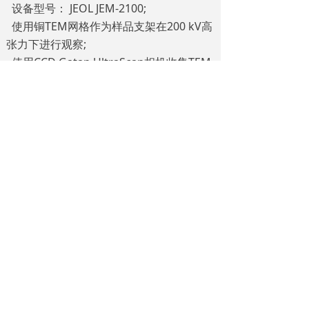
设备型号： JEOL JEM-2100;
使用铜TEM网格作为样品支架在200 kV高
张力下进行观察;
使用CCD Gatan UltraScan相机收集TEM
图像，并使用Gatan软件
DigitalMicrograph进行处理。
Graphenest石墨烯纳米片-RAMAN
Spectrum拉曼光谱