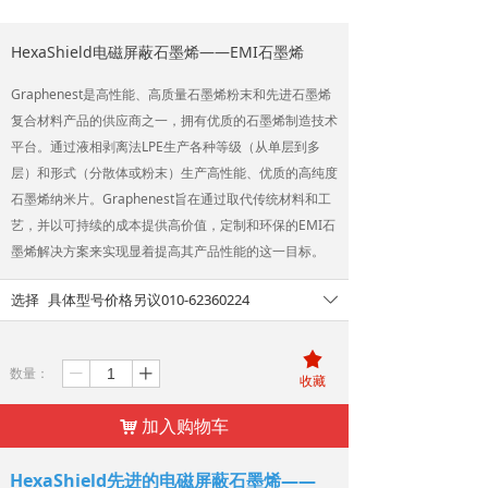
HexaShield电磁屏蔽石墨烯——EMI石墨烯
Graphenest是高性能、高质量石墨烯粉末和先进石墨烯
复合材料产品的供应商之一，拥有优质的石墨烯制造技术
平台。通过液相剥离法LPE生产各种等级（从单层到多
层）和形式（分散体或粉末）生产高性能、优质的高纯度
石墨烯纳米片。Graphenest旨在通过取代传统材料和工
艺，并以可持续的成本提供高价值，定制和环保的EMI石
墨烯解决方案来实现显着提高其产品性能的这一目标。
选择
具体型号价格另议010-62360224
ꄳ
끄
数量：
ꄷ
ꄸ
收藏
加入购物车
낙
HexaShield先进的电磁屏蔽石墨烯——