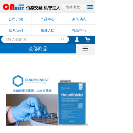
끀
佰感交融 机智过人
简体中文
ꀅ
公司介绍
产品中心
新闻动态
联系我们
商城入口
视频中心
낙
넙
ꄙ
全部商品
끀