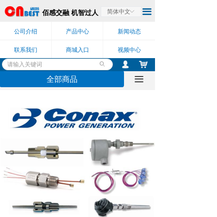
끀
佰感交融 机智过人
简体中文
ꀅ
公司介绍
产品中心
新闻动态
联系我们
商城入口
视频中心
낙
넙
ꄙ
全部商品
끀