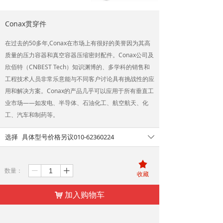
Conax贯穿件
在过去的50多年,Conax在市场上有很好的美誉因为其高
质量的压力容器和真空容器压缩密封配件。Conax公司及
欣佰特（CNBEST Tech）知识渊博的、多学科的销售和
工程技术人员非常乐意能与不同客户讨论具有挑战性的应
用和解决方案。Conax的产品几乎可以应用于所有垂直工
业市场——如发电、半导体、石油化工、航空航天、化
工、汽车和制药等。
选择
具体型号价格另议010-62360224
ꄳ
끄
数量：
ꄷ
ꄸ
收藏
加入购物车
낙