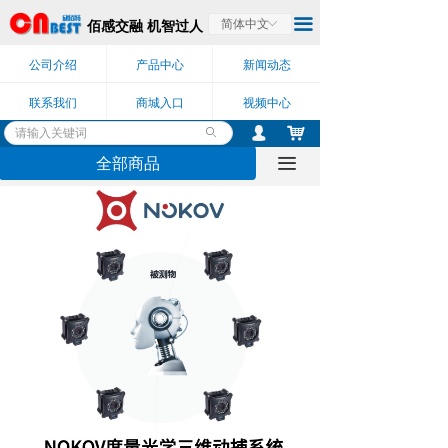
끀
佰感交融 机智过人
简体中文
ꀅ
公司介绍
产品中心
新闻动态
联系我们
商城入口
视频中心
낙
넙
ꄙ
全部商品
끀