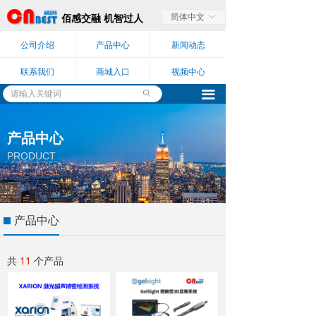
简体中文
ꀅ
佰感交融 机智过人
公司介绍
产品中心
新闻动态
联系我们
商城入口
视频中心
끀
ꄙ
产品中心
PRODUCT
产品中心
共
11
个产品