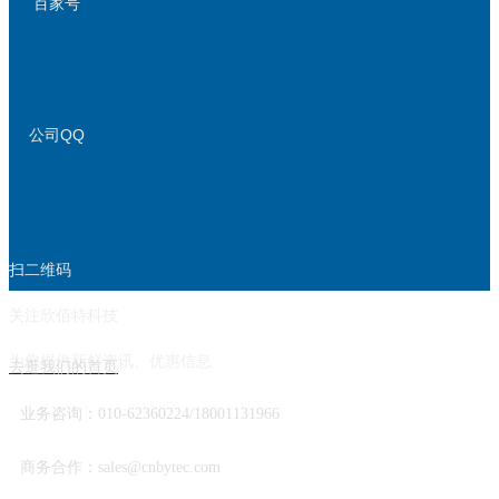
百家号
公司QQ
扫二维码
关注欣佰特科技
为您提供新鲜资讯、优惠信息
去逛我们的首页
业务咨询：010-62360224/18001131966
商务合作：sales@cnbytec.com