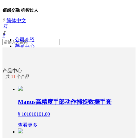
佰感交融 机智过人
ꀅ
简体中文
끀
ꁲ
ꄙ
公司介绍
首
产品中心
页
新闻动态
联系我们
公
商城入口
司
视频中心
介
产品中心
绍
共
11
个产品
产
品
中
Manus高精度手部动作捕捉数据手套
心
新
¥ 101010101.00
闻
动
查看更多
态
解