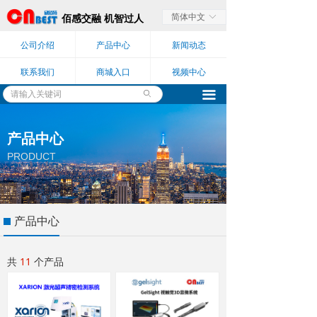
简体中文
ꀅ
佰感交融 机智过人
公司介绍
产品中心
新闻动态
联系我们
商城入口
视频中心
끀
ꄙ
产品中心
PRODUCT
产品中心
共
11
个产品